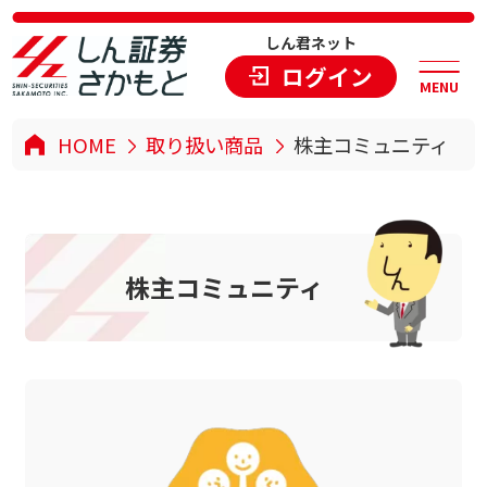
しん君ネット
ログイン
MENU
HOME
取り扱い商品
株主コミュニティ
株
主
コ
ミ
ュ
ニ
テ
ィ