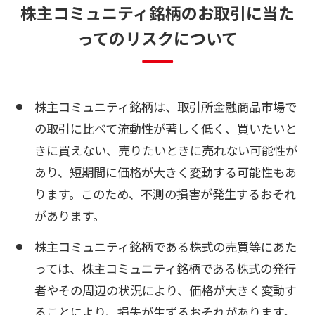
株
主
コ
ミ
ュ
ニ
テ
ィ
銘
柄
の
お
取
引
に
当
た
っ
て
の
リ
ス
ク
に
つ
い
て
株主コミュニティ銘柄は、取引所金融商品市場で
の取引に比べて流動性が著しく低く、買いたいと
きに買えない、売りたいときに売れない可能性が
あり、短期間に価格が大きく変動する可能性もあ
ります。このため、不測の損害が発生するおそれ
があります。
株主コミュニティ銘柄である株式の売買等にあた
っては、株主コミュニティ銘柄である株式の発行
者やその周辺の状況により、価格が大きく変動す
ることにより、損失が生ずるおそれがあります。