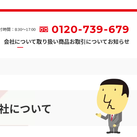
0120-739-679
時間：8:30〜17:00
会社について
取り扱い商品
お取引について
お知らせ
社
に
つ
い
て