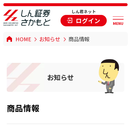
しん君ネット
ログイン
MENU
HOME
お知らせ
商品情報
お
知
ら
せ
商
品
情
報