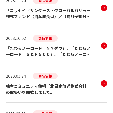
2023.11.20
商品情報
「ニッセイ／サンダース・グローバルバリュー
株式ファンド（資産成長型）／（隔月予想分配
金提示型）」、「新光US-REITオープン（隔月
決算型）」の取扱いを開始しました。
2023.10.02
商品情報
「たわらノーロード ＮＹダウ」、「たわらノ
ーロード Ｓ＆Ｐ５００」、「たわらノーロー
ド 全世界株式」、「たわらノーロード バラ
ンス（堅実型）／（標準型）／（積極型）」の
取扱いを開始しました。
2023.03.24
商品情報
株主コミュニティ銘柄「北日本放送株式会社」
の取扱いを開始しました。